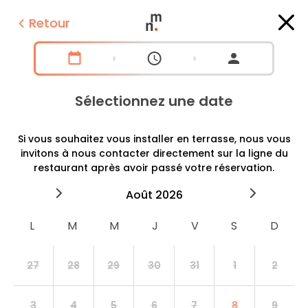
Retour
Sélectionnez une date
Si vous souhaitez vous installer en terrasse, nous vous
invitons à nous contacter directement sur la ligne du
restaurant après avoir passé votre réservation.
2026
août
2026
septe
27
28
29
30
31
1
2
3
4
5
6
7
8
9