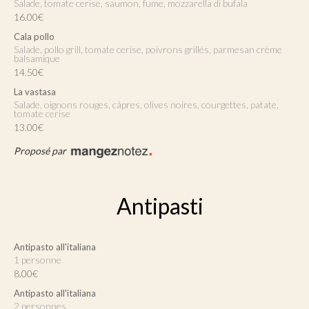
Salade, tomate cerise, saumon, fume, mozzarella di bufala
16.00€
Cala pollo
Salade, pollo grill, tomate cerise, poivrons grillés, parmesan crème
balsamique
14.50€
La vastasa
Salade, oignons rouges, câpres, olives noires, courgettes, patate,
tomate cerise
13.00€
Proposé par
Antipasti
Antipasto all'italiana
1 personne
8.00€
Antipasto all'italiana
2 personnes