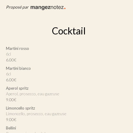
Proposé par
Cocktail
Martini rosso
6cl
6.00€
Martini bianco
6cl
6.00€
Aperol spritz
Aperol, prosecco, eau gazeuse
9.00€
Limoncello spritz
Limoncello, prosecco, eau gazeuse
9.00€
Bellini