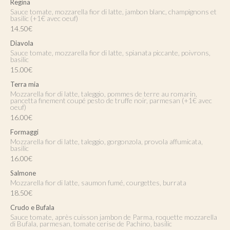
Regina
Sauce tomate, mozzarella fior di latte, jambon blanc, champignons et
basilic (+1€ avec oeuf)
14.50€
Diavola
Sauce tomate, mozzarella fior di latte, spianata piccante, poivrons,
basilic
15.00€
Terra mia
Mozzarella fior di latte, taleggio, pommes de terre au romarin,
pancetta finement coupé pesto de truffe noir, parmesan (+1€ avec
oeuf)
16.00€
Formaggi
Mozzarella fior di latte, taleggio, gorgonzola, provola affumicata,
basilic
16.00€
Salmone
Mozzarella fior di latte, saumon fumé, courgettes, burrata
18.50€
Crudo e Bufala
Sauce tomate, après cuisson jambon de Parma, roquette mozzarella
di Bufala, parmesan, tomate cerise de Pachino, basilic