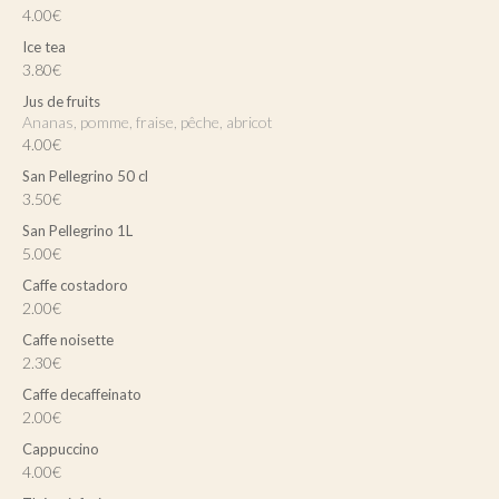
4.00€
Ice tea
3.80€
Jus de fruits
Ananas, pomme, fraise, pêche, abricot
4.00€
San Pellegrino 50 cl
3.50€
San Pellegrino 1L
5.00€
Caffe costadoro
2.00€
Caffe noisette
2.30€
Caffe decaffeinato
2.00€
Cappuccino
4.00€