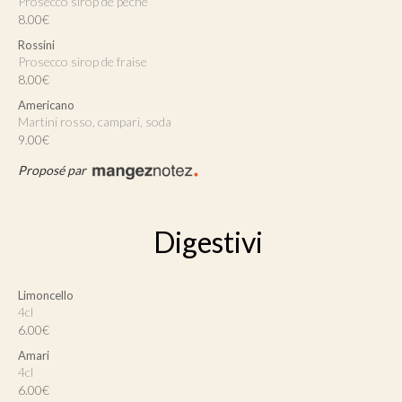
Prosecco sirop de pêche
8.00€
Rossini
Prosecco sirop de fraise
8.00€
Americano
Martini rosso, campari, soda
9.00€
Proposé par
Digestivi
Limoncello
4cl
6.00€
Amari
4cl
6.00€