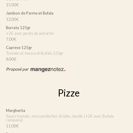
15.00€
Jambon de Parme et Bufala
12.00€
Burrata 125gr
+2€ avec pesto de pistache
7.00€
Caprese 125gr
Tomate et mozza di Bufala 125gr
8.00€
Proposé par
Pizze
Margherita
Sauce tomate, mozzarella fior di latte, basilic (+2€ avec Bufala
campana)
11.00€