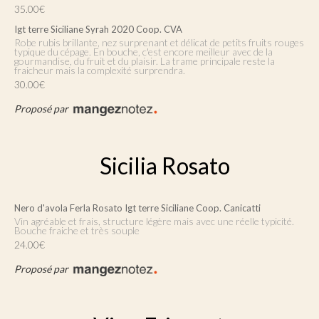
35.00€
Igt terre Siciliane Syrah 2020 Coop. CVA
Robe rubis brillante, nez surprenant et délicat de petits fruits rouges
typique du cépage. En bouche, c'est encore meilleur avec de la
gourmandise, du fruit et du plaisir. La trame principale reste la
fraicheur mais la complexité surprendra.
30.00€
Proposé par
Sicilia Rosato
Nero d'avola Ferla Rosato Igt terre Siciliane Coop. Canicatti
Vin agréable et frais, structure légère mais avec une réelle typicité.
Bouche fraiche et très souple
24.00€
Proposé par