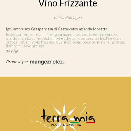
Vino Frizzante
Emilia Romagna
Igt Lambrusco Grasparossa di Castelvetro azienda Moretto
Robe soutenue, nez frais et gourmand avec des notes de cerises
griottes. En bouche, c'est ample et dynamique avec un fruité explosif
et très pur, un style très gouleyant et jovial, pour terminer une finale
fraiche et savoureuse.
35.00€
Proposé par