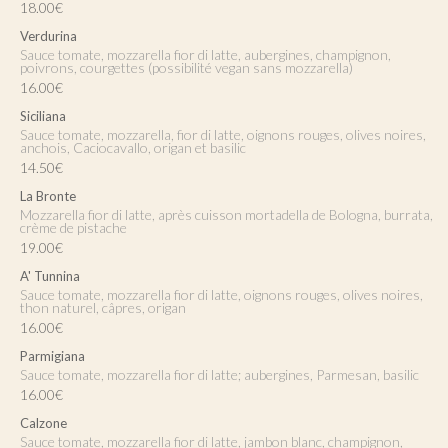
18.00€
Verdurina
Sauce tomate, mozzarella fior di latte, aubergines, champignon,
poivrons, courgettes (possibilité vegan sans mozzarella)
16.00€
Siciliana
Sauce tomate, mozzarella, fior di latte, oignons rouges, olives noires,
anchois, Caciocavallo, origan et basilic
14.50€
La Bronte
Mozzarella fior di latte, après cuisson mortadella de Bologna, burrata,
crème de pistache
19.00€
A' Tunnina
Sauce tomate, mozzarella fior di latte, oignons rouges, olives noires,
thon naturel, câpres, origan
16.00€
Parmigiana
Sauce tomate, mozzarella fior di latte; aubergines, Parmesan, basilic
16.00€
Calzone
Sauce tomate, mozzarella fior di latte, jambon blanc, champignon,