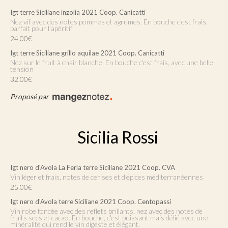
Igt terre Siciliane inzolia 2021 Coop. Canicatti
Nez vif avec des notes pommes et agrumes. En bouche c'est frais,
parfait pour l'apéritif
24.00€
Igt terre Siciliane grillo aquilae 2021 Coop. Canicatti
Nez sur le fruit à chair blanche. En bouche c'est frais, avec une belle
tension
32.00€
Proposé par
Sicilia Rossi
Igt nero d'Avola La Ferla terre Siciliane 2021 Coop. CVA
Vin léger et frais, notes de cerises et d'épices méditerranéennes
25.00€
Igt nero d'Avola terre Siciliane 2021 Coop. Centopassi
Vin robe foncée avec des reflets brillants, nez avec des notes de
fruits secs et cacao. En bouche, c'est puissant mais délié avec une
minéralité qui rend le vin digeste et élégant.