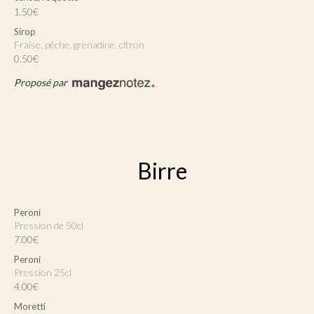
1.50€
Sirop
Fraise, pêche, grenadine, citron
0.50€
Proposé par
Birre
Peroni
pression de 50cl
7.00€
Peroni
Pression 25cl
4.00€
Moretti