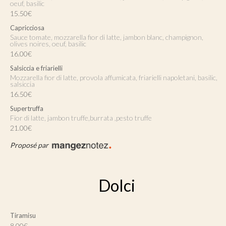
oeuf, basilic
15.50€
Capricciosa
Sauce tomate, mozzarella fior di latte, jambon blanc, champignon,
olives noires, oeuf, basilic
16.00€
Salsiccia e friarielli
Mozzarella fior di latte, provola affumicata, friarielli napoletani, basilic,
salsiccia
16.50€
Supertruffa
Fior di latte, jambon truffe,burrata ,pesto truffe
21.00€
Proposé par
Dolci
Tiramisu
8.00€